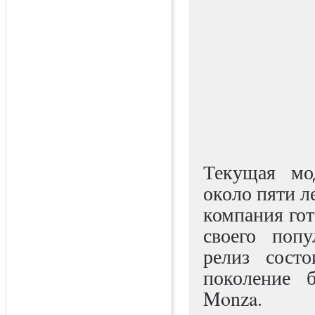
Текущая м
около пяти ле
компания го
своего попу
релиз сост
поколение б
Monza.