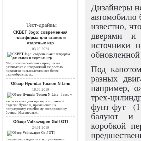
Дизайнеры н
автомобилю б
известно, чт
Тест-драйвы
дверями и 
CKBET Jogo: современная
платформа для ставок и
источники н
азартных игр
03.09.2024
обновленной 
Мир онлайн-гемблинга продолжает
Под капотом
развиваться с невероятной скоростью,
предлагая пользователям все более
разнообразные и..
разных двиг
Обзор Hyundai Tucson N-Line
например, о
18.05.2019
трех-цилиндр
Здесь у
нас есть еще один пример спортивной
фунт-фут (
отделки Hyundai, примененной к
популярному семейному внедорожнику
балуют и н
бренда. Мы впервые..
Обзор Volkswagen Golf GTI
коробкой пе
24.01.2019
предшествен
Специальное издание с экстремальным