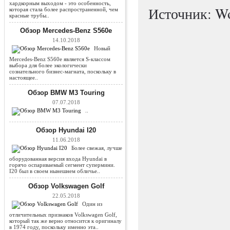
хардкорным выходом - это особенность,
Источник: Wo
которая стала более распространенной, чем
красные трубы..
Обзор Mercedes-Benz S560e
14.10.2018
Новый
Mercedes-Benz S560e является S-классом
выбора для более экологически
сознательного бизнес-магната, поскольку в
настоящее..
Обзор BMW M3 Touring
07.07.2018
..
Обзор Hyundai I20
11.06.2018
Более свежая, лучше
оборудованная версия входа Hyundai в
горячо оспариваемый сегмент супермини.
I20 был в своем нынешнем обличье..
Обзор Volkswagen Golf
22.05.2018
Один из
отличительных признаков Volkswagen Golf,
который так же верно относится к оригиналу
в 1974 году, поскольку именно эта..