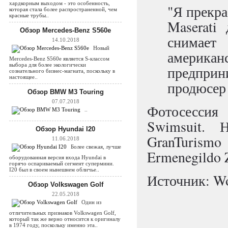
хардкорным выходом - это особенность,
"Я прекра
которая стала более распространенной, чем
красные трубы..
Maserati
Обзор Mercedes-Benz S560e
снимает 
14.10.2018
Новый
америка
Mercedes-Benz S560e является S-классом
выбора для более экологически
предприн
сознательного бизнес-магната, поскольку в
настоящее..
продюсер 
Обзор BMW M3 Touring
07.07.2018
Фотосессия 
..
Swimsuit.
Обзор Hyundai I20
GranTurismo
11.06.2018
Более свежая, лучше
Ermenegildo 
оборудованная версия входа Hyundai в
горячо оспариваемый сегмент супермини.
I20 был в своем нынешнем обличье..
Источник: Wo
Обзор Volkswagen Golf
22.05.2018
Один из
отличительных признаков Volkswagen Golf,
который так же верно относится к оригиналу
в 1974 году, поскольку именно эта..