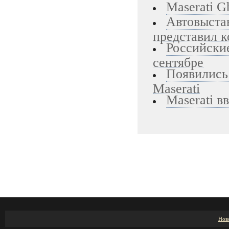
Maserati G
Автовыстав
представил ко
Российские
сентябре
Появились
Maserati
Maserati в
Нов