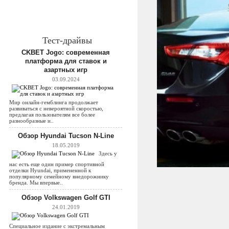
Тест-драйвы
CKBET Jogo: современная
платформа для ставок и
азартных игр
03.09.2024
Мир онлайн-гемблинга продолжает
развиваться с невероятной скоростью,
предлагая пользователям все более
разнообразные и..
Обзор Hyundai Tucson N-Line
18.05.2019
Здесь у
нас есть еще один пример спортивной
отделки Hyundai, примененной к
популярному семейному внедорожнику
бренда. Мы впервые..
Обзор Volkswagen Golf GTI
24.01.2019
Специальное издание с экстремальным