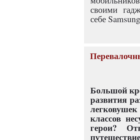
мобильнико
своими гадж
себе Samsung
Перевалочный
Большой крос
развития ра
легковушек 
классов не
герои? От
путешествие