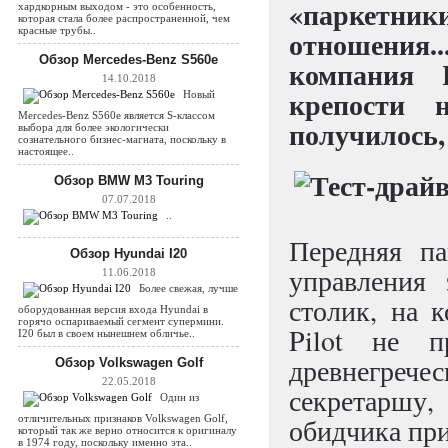
«паркетни
хардкорным выходом - это особенность,
которая стала более распространенной, чем
красные трубы..
отношения.
Обзор Mercedes-Benz S560e
компания 
14.10.2018
крепости н
Новый
Mercedes-Benz S560e является S-классом
получилось, 
выбора для более экологически
сознательного бизнес-магната, поскольку в
настоящее..
Обзор BMW M3 Touring
07.07.2018
..
Передняя па
Обзор Hyundai I20
управления 
11.06.2018
Более свежая, лучше
столик, на 
оборудованная версия входа Hyundai в
горячо оспариваемый сегмент супермини.
Pilot не 
I20 был в своем нынешнем обличье..
древнегрече
Обзор Volkswagen Golf
22.05.2018
секретаршу, 
Один из
отличительных признаков Volkswagen Golf,
обидчика пр
который так же верно относится к оригиналу
в 1974 году, поскольку именно эта..