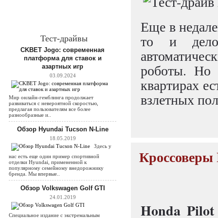
Еще в недале
то и дело
Тест-драйвы
CKBET Jogo: современная
автоматиче
платформа для ставок и
роботы. Но 
азартных игр
03.09.2024
квартирах ес
взлетных пол
Мир онлайн-гемблинга продолжает
развиваться с невероятной скоростью,
предлагая пользователям все более
разнообразные и..
Обзор Hyundai Tucson N-Line
18.05.2019
Здесь у
Кроссоверы 
нас есть еще один пример спортивной
отделки Hyundai, примененной к
популярному семейному внедорожнику
бренда. Мы впервые..
Обзор Volkswagen Golf GTI
24.01.2019
Honda Pilot
Специальное издание с экстремальным