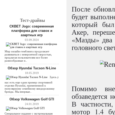
После обновл
будет выполн
Тест-драйвы
который был
CKBET Jogo: современная
Акер, переш
платформа для ставок и
азартных игр
«Мазды» два 
03.09.2024
головного све
Мир онлайн-гемблинга продолжает
развиваться с невероятной скоростью,
предлагая пользователям все более
разнообразные и..
Обзор Hyundai Tucson N-Line
18.05.2019
Здесь у
нас есть еще один пример спортивной
Помимо вне
отделки Hyundai, примененной к
популярному семейному внедорожнику
бренда. Мы впервые..
обзаведется 
Обзор Volkswagen Golf GTI
В частности
24.01.2019
мотор 1.4 бу
Специальное издание с экстремальным