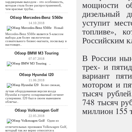
мощности об
хардкорным выходом - это особенность,
которая стала более распространенной,
чем красные трубы..
дизельный д
Обзор Mercedes-Benz S560e
уступит мест
14.10.2018
Новый
топливе», к
Mercedes-Benz S560e является S-классом
Российским кл
выбора для более экологически
сознательного бизнес-магната, поскольку в
настоящее..
Обзор BMW M3 Touring
В России ны
07.07.2018
трех- и пяти
..
вариант пят
Обзор Hyundai I20
11.06.2018
мотором и пя
Более свежая,
тысяч рублей
лучше оборудованная версия входа
Hyundai в горячо оспариваемый сегмент
супермини. I20 был в своем нынешнем
748 тысяч руб
обличье..
миллион 155 
Обзор Volkswagen Golf
22.05.2018
Один из
отличительных признаков Volkswagen Golf,
который так же верно относится к